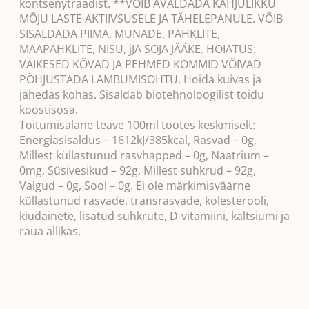
kontsenytraadist. **VÕIB AVALDADA KAHJULIKKU
MÕJU LASTE AKTIIVSUSELE JA TÄHELEPANULE. VÕIB
SISALDADA PIIMA, MUNADE, PÄHKLITE,
MAAPÄHKLITE, NISU, jJA SOJA JÄÄKE. HOIATUS:
VÄIKESED KÕVAD JA PEHMED KOMMID VÕIVAD
PÕHJUSTADA LÄMBUMISOHTU. Hoida kuivas ja
jahedas kohas. Sisaldab biotehnoloogilist toidu
koostisosa.
Toitumisalane teave 100ml tootes keskmiselt:
Energiasisaldus – 1612kJ/385kcal, Rasvad – 0g,
Millest küllastunud rasvhapped – 0g, Naatrium –
0mg, Süsivesikud – 92g, Millest suhkrud – 92g,
Valgud – 0g, Sool – 0g. Ei ole märkimisväärne
küllastunud rasvade, transrasvade, kolesterooli,
kiudainete, lisatud suhkrute, D-vitamiini, kaltsiumi ja
raua allikas.