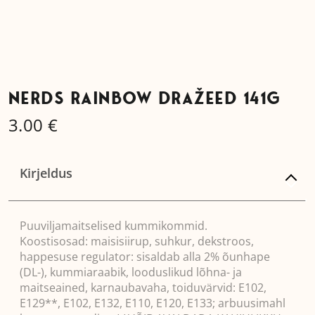
NERDS RAINBOW DRAŽEED 141G
3.00
€
Kirjeldus
Puuviljamaitselised kummikommid.
Koostisosad: maisisiirup, suhkur, dekstroos,
happesuse regulator: sisaldab alla 2% õunhape
(DL-), kummiaraabik, looduslikud lõhna- ja
maitseained, karnaubavaha, toiduvärvid: E102,
E129**, E102, E132, E110, E120, E133; arbuusimahl