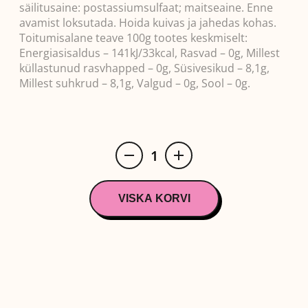
säilitusaine: postassiumsulfaat; maitseaine. Enne
avamist loksutada. Hoida kuivas ja jahedas kohas.
Toitumisalane teave 100g tootes keskmiselt:
Energiasisaldus – 141kJ/33kcal, Rasvad – 0g, Millest
küllastunud rasvhapped – 0g, Süsivesikud – 8,1g,
Millest suhkrud – 8,1g, Valgud – 0g, Sool – 0g.
TWIST
AND
DRINK
VAAR.JOOK200ML
VISKA KORVI
kogus