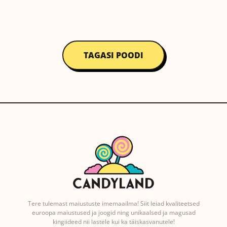
TAGASI POODI
Tere tulemast maiustuste imemaailma! Siit leiad kvaliteetsed
euroopa maiustused ja joogid ning unikaalsed ja magusad
kingiideed nii lastele kui ka täiskasvanutele!