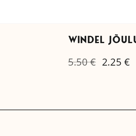
WINDEL JÕU
5.50
€
2.25
€
Algne
Cu
hind
pr
oli:
is:
5.50 €.
2.2