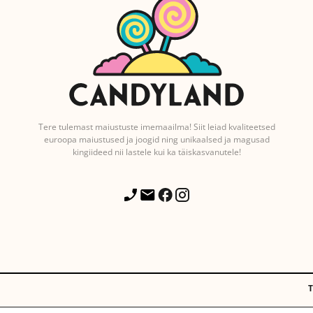
Tere tulemast maiustuste imemaailma! Siit leiad kvaliteetsed
euroopa maiustused ja joogid ning unikaalsed ja magusad
kingiideed nii lastele kui ka täiskasvanutele!