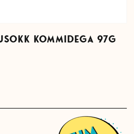
LUSOKK KOMMIDEGA 97G
rrent
ice
5 €.