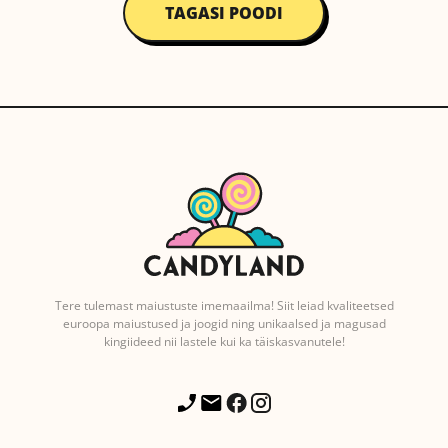
TAGASI POODI
Tere tulemast maiustuste imemaailma! Siit leiad kvaliteetsed
euroopa maiustused ja joogid ning unikaalsed ja magusad
kingiideed nii lastele kui ka täiskasvanutele!