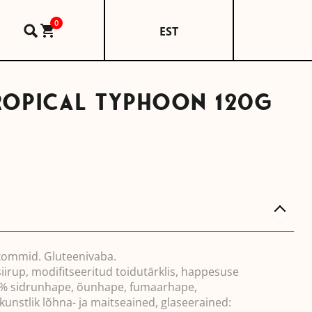
0
EST
TROPICAL TYPHOON 120G
rrent
ice
0 €.
kommid. Gluteenivaba.
iirup, modifitseeritud toidutärklis, happesuse
0,5% sidrunhape, õunhape, fumaarhape,
 kunstlik lõhna- ja maitseained, glaseerained: