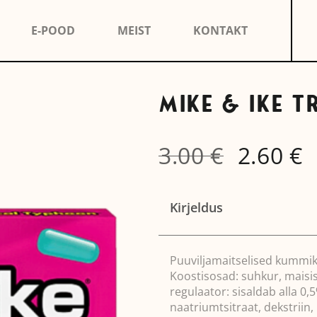
E-POOD
MEIST
KONTAKT
MIKE & IKE 
3.00
€
2.60
€
Algne
Cu
hind
pr
oli:
is:
3.00 €.
2.6
Kirjeldus
Puuviljamaitselised kummi
Koostisosad: suhkur, maisis
regulaator: sisaldab alla 
naatriumtsitraat, dekstriin,