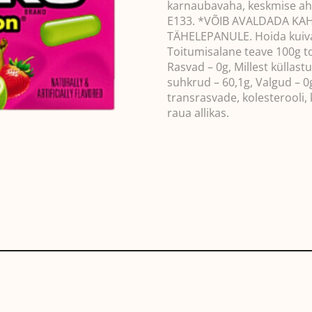
karnaubavaha, keskmise ahel
E133. *VÕIB AVALDADA KAH
TÄHELEPANULE. Hoida kuiva
Toitumisalane teave 100g to
Rasvad – 0g, Millest küllast
suhkrud – 60,1g, Valgud – 0
transrasvade, kolesterooli, 
raua allikas.