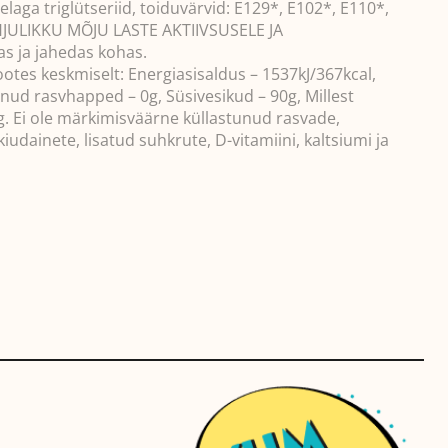
aga triglütseriid, toiduvärvid: E129*, E102*, E110*,
JULIKKU MÕJU LASTE AKTIIVSUSELE JA
s ja jahedas kohas.
otes keskmiselt: Energiasisaldus – 1537kJ/367kcal,
unud rasvhapped – 0g, Süsivesikud – 90g, Millest
g. Ei ole märkimisväärne küllastunud rasvade,
kiudainete, lisatud suhkrute, D-vitamiini, kaltsiumi ja