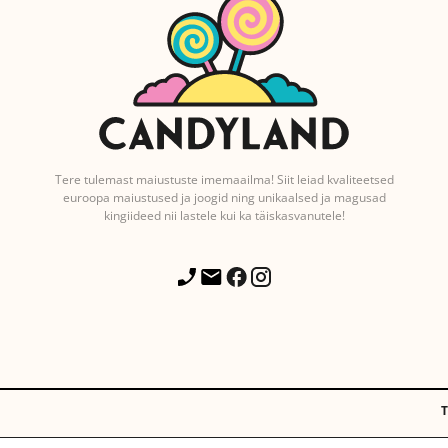
Tere tulemast maiustuste imemaailma! Siit leiad kvaliteetsed
euroopa maiustused ja joogid ning unikaalsed ja magusad
kingiideed nii lastele kui ka täiskasvanutele!