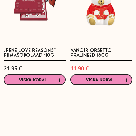
„RENE LOVE REASONS“
VANOIR ORSETTO
PIIMAŠOKOLAAD 110G
PRALINEED 160G
21.95
€
11.90
€
Algne
Current
hind
price
VISKA KORVI
VISKA KORVI
oli:
is:
15.90 €.
11.90 €.