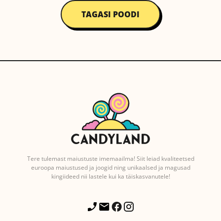
TAGASI POODI
Tere tulemast maiustuste imemaailma! Siit leiad kvaliteetsed
euroopa maiustused ja joogid ning unikaalsed ja magusad
kingiideed nii lastele kui ka täiskasvanutele!