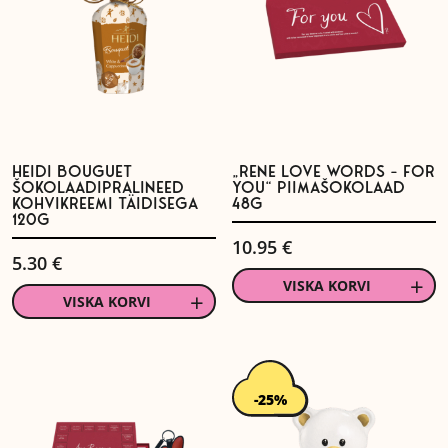
HEIDI BOUGUET
„RENE LOVE WORDS – FOR
ŠOKOLAADIPRALINEED
YOU“ PIIMAŠOKOLAAD
KOHVIKREEMI TÄIDISEGA
48G
120G
10.95
€
5.30
€
VISKA KORVI
VISKA KORVI
-25%