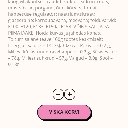
köögiviljakontsentraadid: safloor, sidrun, redis,
mustsõstar, porgand, õun, kõrvits, tomat;
happesuse regulaator: naatriumtsitraat;
glaseeraine: karnaubavaha, meevaha; toiduvärvid:
E100, E120, E133, E150a, E153. VÕIB SISALDADA
PIIMA JÄÄKE. Hoida kuivas ja jahedas kohas.
Toitumisalane teave 100g tootes keskmiselt:
Energiasisaldus – 1412kJ/332kcal, Rasvad – 0,2 g,
Millest küllastunud rasvhapped – 0,2 g, Süsivesikud
– 78g, Millest suhkrud – 57g, Valgud – 3,0g, Sool –
0,18g.
VIDAL
PIZZAS
KUMMIKOMMID
90G
VISKA KORVI
kogus