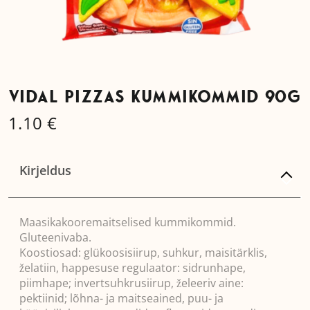
VIDAL PIZZAS KUMMIKOMMID 90G
1.10
€
Kirjeldus
Maasikakooremaitselised kummikommid.
Gluteenivaba.
Koostiosad: glükoosisiirup, suhkur, maisitärklis,
želatiin, happesuse regulaator: sidrunhape,
piimhape; invertsuhkrusiirup, želeeriv aine:
pektiinid; lõhna- ja maitseained, puu- ja